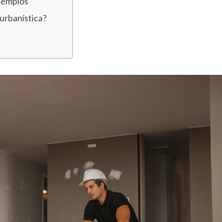
ejemplos
 urbanística?