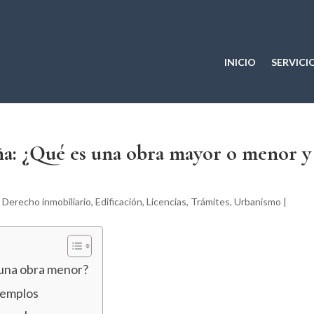
INICIO
SERVICI
aña: ¿Qué es una obra mayor o menor y
,
Derecho inmobiliario
,
Edificación
,
Licencias
,
Trámites
,
Urbanismo
|
 una obra menor?
jemplos