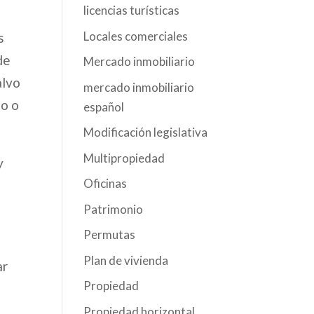
licencias turísticas
Locales comerciales
s
de
Mercado inmobiliario
alvo
mercado inmobiliario
lo o
español
Modificación legislativa
Multipropiedad
y
Oficinas
Patrimonio
Permutas
Plan de vivienda
ar
Propiedad
Propiedad horizontal