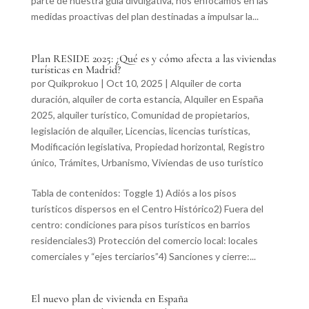
parte de nuestra guía divulgativa, nos enfocamos en las
medidas proactivas del plan destinadas a impulsar la...
Plan RESIDE 2025: ¿Qué es y cómo afecta a las viviendas
turísticas en Madrid?
por
Quikprokuo
|
Oct 10, 2025
|
Alquiler de corta
duración
,
alquiler de corta estancia
,
Alquiler en España
2025
,
alquiler turístico
,
Comunidad de propietarios
,
legislación de alquiler
,
Licencias
,
licencias turísticas
,
Modificación legislativa
,
Propiedad horizontal
,
Registro
único
,
Trámites
,
Urbanismo
,
Viviendas de uso turístico
Tabla de contenidos: Toggle 1) Adiós a los pisos
turísticos dispersos en el Centro Histórico2) Fuera del
centro: condiciones para pisos turísticos en barrios
residenciales3) Protección del comercio local: locales
comerciales y “ejes terciarios”4) Sanciones y cierre:...
El nuevo plan de vivienda en España