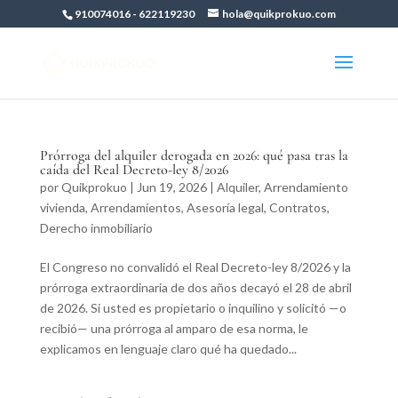
910074016
-
622119230
hola@quikprokuo.com
Prórroga del alquiler derogada en 2026: qué pasa tras la
caída del Real Decreto-ley 8/2026
por
Quikprokuo
|
Jun 19, 2026
|
Alquiler
,
Arrendamiento
vivienda
,
Arrendamientos
,
Asesoría legal
,
Contratos
,
Derecho inmobiliario
El Congreso no convalidó el Real Decreto-ley 8/2026 y la
prórroga extraordinaria de dos años decayó el 28 de abril
de 2026. Si usted es propietario o inquilino y solicitó —o
recibió— una prórroga al amparo de esa norma, le
explicamos en lenguaje claro qué ha quedado...