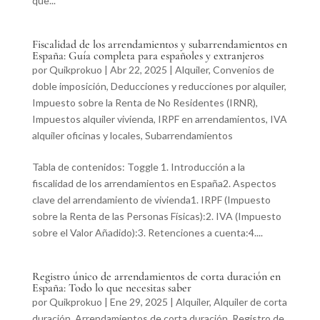
que...
Fiscalidad de los arrendamientos y subarrendamientos en
España: Guía completa para españoles y extranjeros
por
Quikprokuo
|
Abr 22, 2025
|
Alquiler
,
Convenios de
doble imposición
,
Deducciones y reducciones por alquiler
,
Impuesto sobre la Renta de No Residentes (IRNR)
,
Impuestos alquiler vivienda
,
IRPF en arrendamientos
,
IVA
alquiler oficinas y locales
,
Subarrendamientos
Tabla de contenidos: Toggle 1. Introducción a la
fiscalidad de los arrendamientos en España2. Aspectos
clave del arrendamiento de vivienda1. IRPF (Impuesto
sobre la Renta de las Personas Físicas):2. IVA (Impuesto
sobre el Valor Añadido):3. Retenciones a cuenta:4....
Registro único de arrendamientos de corta duración en
España: Todo lo que necesitas saber
por
Quikprokuo
|
Ene 29, 2025
|
Alquiler
,
Alquiler de corta
duración
,
Arrendamientos de corta duración
,
Registro de