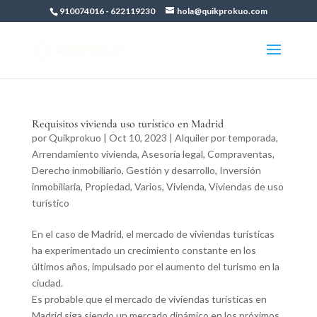
910074016
-
622119230
hola@quikprokuo.com
Requisitos vivienda uso turístico en Madrid
por
Quikprokuo
|
Oct 10, 2023
|
Alquiler por temporada
,
Arrendamiento vivienda
,
Asesoría legal
,
Compraventas
,
Derecho inmobiliario
,
Gestión y desarrollo
,
Inversión
inmobiliaria
,
Propiedad
,
Varios
,
Vivienda
,
Viviendas de uso
turístico
En el caso de Madrid, el mercado de viviendas turísticas
ha experimentado un crecimiento constante en los
últimos años, impulsado por el aumento del turismo en la
ciudad.
Es probable que el mercado de viviendas turísticas en
Madrid siga siendo un mercado dinámico en los próximos