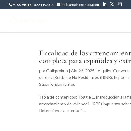
910074016
-
622119230
hola@quikprokuo.com
Fiscalidad de los arrendamien
completa para españoles y ext
por
Quikprokuo
|
Abr 22, 2025
|
Alquiler
,
Convenios
sobre la Renta de No Residentes (IRNR)
,
Impuestos
Subarrendamientos
Tabla de contenidos: Toggle 1. Introducción a la f
arrendamiento de vivienda1. IRPF (Impuesto sobre 
Retenciones a cuenta:4....