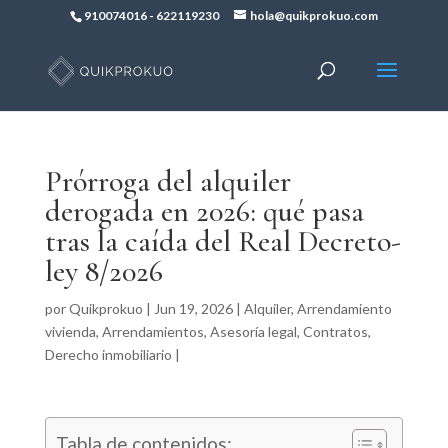
910074016
-
622119230
hola@quikprokuo.com
Prórroga del alquiler
derogada en 2026: qué pasa
tras la caída del Real Decreto-
ley 8/2026
por
Quikprokuo
|
Jun 19, 2026
|
Alquiler
,
Arrendamiento
vivienda
,
Arrendamientos
,
Asesoría legal
,
Contratos
,
Derecho inmobiliario
|
Tabla de contenidos: