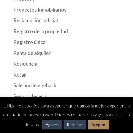
Proyectos Inmobiliarios
Reclamación judicial
Registro de la propiedad
Registro único
Renta de alquiler
Residencia
Retail
Sale and lease-back
Seguro decenal
Utilizamos cookies para asegurar que damos la mejor experiencia
Sociedades cooperativas
al usuario en nuestra web. Puedes rechazarlas y gestionarlas si lo
sostenibilidad
deseas.
Ajustes
Rechazar
Aceptar
Spanish housing law