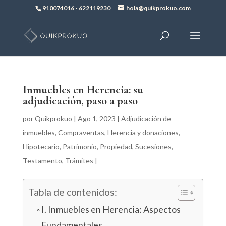
910074016
-
622119230
hola@quikprokuo.com
Inmuebles en Herencia: su
adjudicación, paso a paso
por
Quikprokuo
|
Ago 1, 2023
|
Adjudicación de
inmuebles
,
Compraventas
,
Herencia y donaciones
,
Hipotecario
,
Patrimonio
,
Propiedad
,
Sucesiones
,
Testamento
,
Trámites
|
Tabla de contenidos:
I. Inmuebles en Herencia: Aspectos
Fundamentales