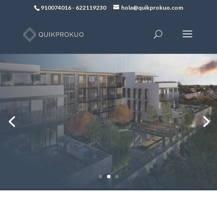
910074016
-
622119230
hola@quikprokuo.com
Contrato compraventa
inmuebles
MAS INFO